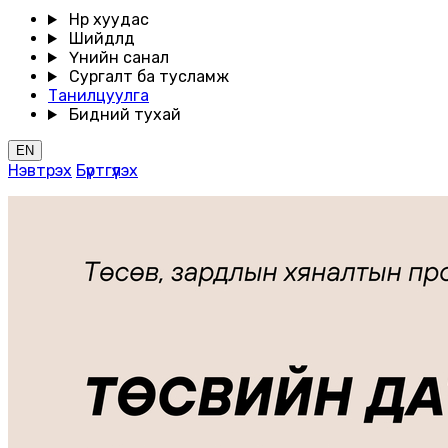
Нүүр хуудас
Шийдлүүд
Үнийн санал
Сургалт ба тусламж
Танилцуулга
Бидний тухай
EN
Нэвтрэх
Бүртгүүлэх