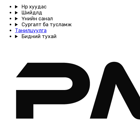
Нүүр хуудас
Шийдлүүд
Үнийн санал
Сургалт ба тусламж
Танилцуулга
Бидний тухай